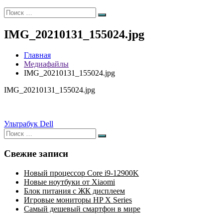
Искать:
Поиск
IMG_20210131_155024.jpg
Главная
Медиафайлы
IMG_20210131_155024.jpg
IMG_20210131_155024.jpg
Навигация
Ультрабук Dell
Искать:
по
Поиск
записям
Свежие записи
Новый процессор Core i9-12900K
Новые ноутбуки от Xiaomi
Блок питания с ЖК дисплеем
Игровые мониторы HP X Series
Самый дешевый смартфон в мире