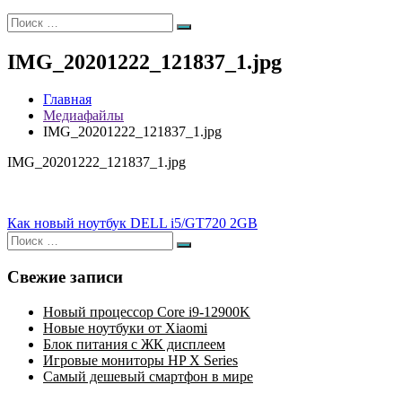
Искать:
Поиск
IMG_20201222_121837_1.jpg
Главная
Медиафайлы
IMG_20201222_121837_1.jpg
IMG_20201222_121837_1.jpg
Навигация
Как новый ноутбук DELL i5/GT720 2GB
Искать:
по
Поиск
записям
Свежие записи
Новый процессор Core i9-12900K
Новые ноутбуки от Xiaomi
Блок питания с ЖК дисплеем
Игровые мониторы HP X Series
Самый дешевый смартфон в мире