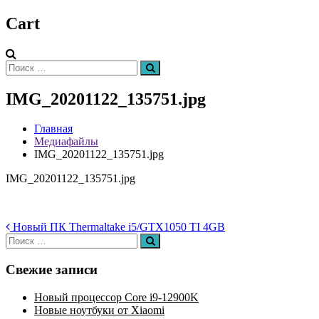
Cart
Искать:
Поиск
IMG_20201122_135751.jpg
Главная
Медиафайлы
IMG_20201122_135751.jpg
IMG_20201122_135751.jpg
Навигация
Новый ПК Thermaltake i5/GTX1050 TI 4GB
Искать:
Поиск
по
записям
Свежие записи
Новый процессор Core i9-12900K
Новые ноутбуки от Xiaomi